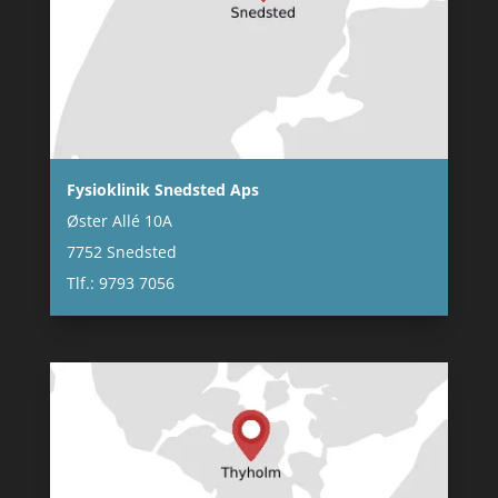
Fysioklinik Snedsted Aps
Øster Allé 10A
7752 Snedsted
Tlf.: 9793 7056