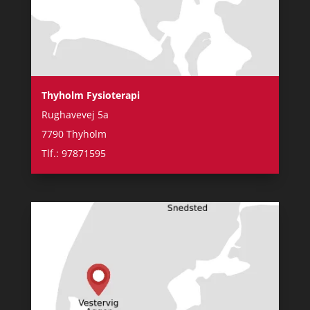
Thyholm Fysioterapi
Rughavevej 5a
7790 Thyholm
Tlf.: 97871595