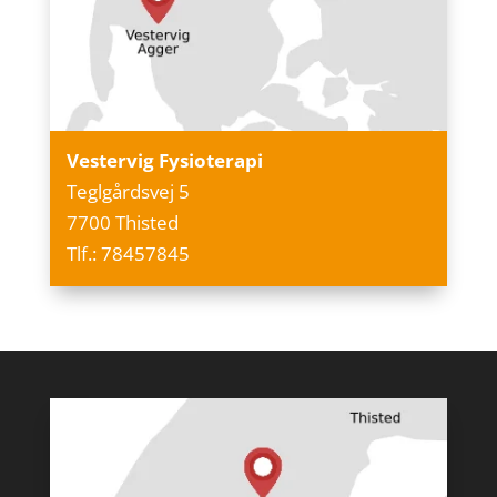
Vestervig Fysioterapi
Teglgårdsvej 5
7700 Thisted
Tlf.: 78457845