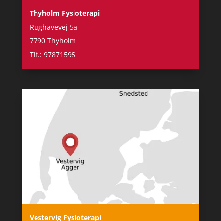
Thyholm Fysioterapi
Rughavevej 5a
7790 Thyholm
Tlf.: 97871595
Vestervig Fysioterapi