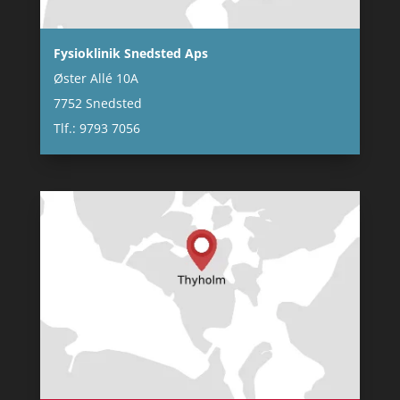
Fysioklinik Snedsted Aps
Øster Allé 10A
7752 Snedsted
Tlf.: 9793 7056