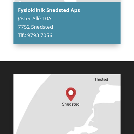
Fysioklinik Snedsted Aps
Øster Allé 10A
7752 Snedsted
Tlf.: 9793 7056