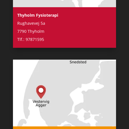
Thyholm Fysioterapi
Rughavevej 5a
7790 Thyholm
Tlf.: 97871595