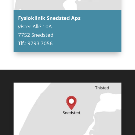
Fysioklinik Snedsted Aps
Øster Allé 10A
7752 Snedsted
Tlf.: 9793 7056