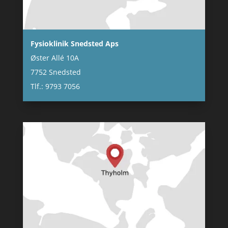
Fysioklinik Snedsted Aps
Øster Allé 10A
7752 Snedsted
Tlf.: 9793 7056