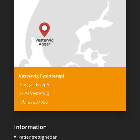
Vestervig Fysioterapi
Teglgårdsvej 5
7770 Vestervig
Tlf.: 97937056
Information
Patientrettigheder