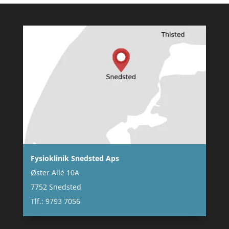
Fysioklinik Snedsted Aps
Øster Allé 10A
7752 Snedsted
Tlf.: 9793 7056