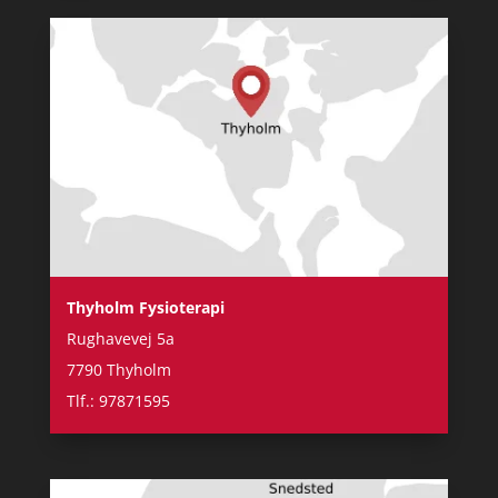
Thyholm Fysioterapi
Rughavevej 5a
7790 Thyholm
Tlf.: 97871595