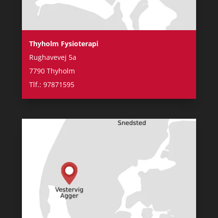
Thyholm Fysioterapi
Rughavevej 5a
7790 Thyholm
Tlf.: 97871595