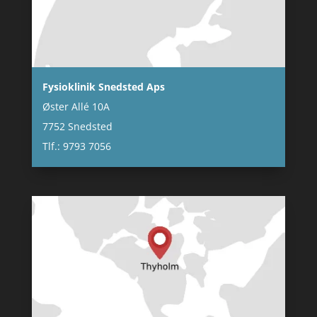
Fysioklinik Snedsted Aps
Øster Allé 10A
7752 Snedsted
Tlf.: 9793 7056