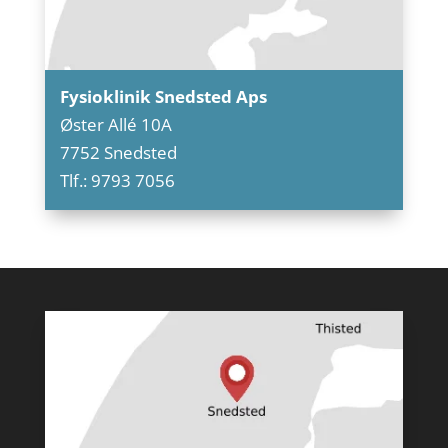
Fysioklinik Snedsted Aps
Øster Allé 10A
7752 Snedsted
Tlf.: 9793 7056