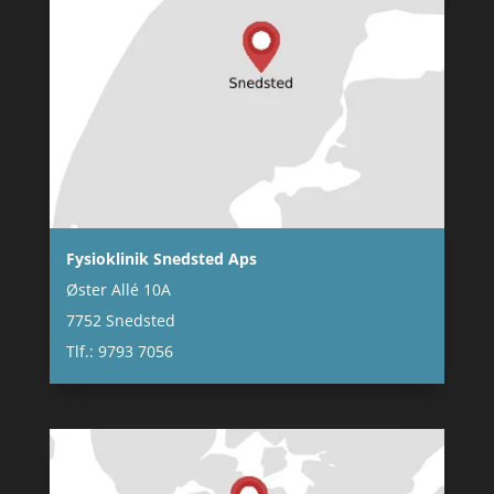
Fysioklinik Snedsted Aps
Øster Allé 10A
7752 Snedsted
Tlf.: 9793 7056