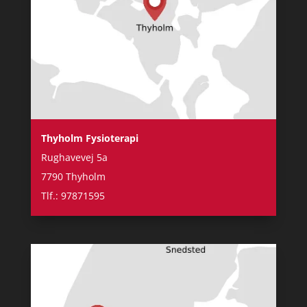
Thyholm Fysioterapi
Rughavevej 5a
7790 Thyholm
Tlf.: 97871595