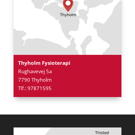
Thyholm Fysioterapi
Rughavevej 5a
7790 Thyholm
Tlf.: 97871595