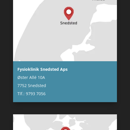
Fysioklinik Snedsted Aps
Øster Allé 10A
7752 Snedsted
Tlf.: 9793 7056