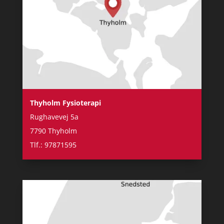
Thyholm Fysioterapi
Rughavevej 5a
7790 Thyholm
Tlf.: 97871595