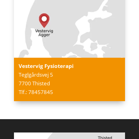
Vestervig Fysioterapi
Teglgårdsvej 5
7700 Thisted
Tlf.: 78457845